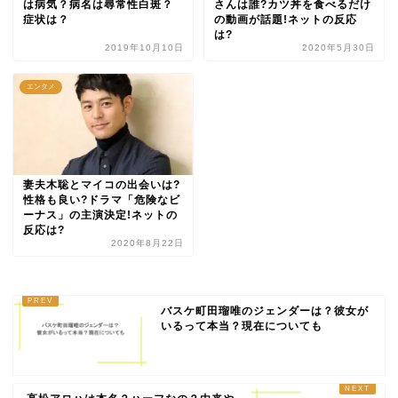
は病気？病名は尋常性白斑？
さんは誰?カツ丼を食べるだけ
症状は？
の動画が話題!ネットの反応
は?
2019年10月10日
2020年5月30日
エンタメ
妻夫木聡とマイコの出会いは?
性格も良い?ドラマ「危険なビ
ーナス」の主演決定!ネットの
反応は?
2020年8月22日
バスケ町田瑠唯のジェンダーは？彼女が
いるって本当？現在についても