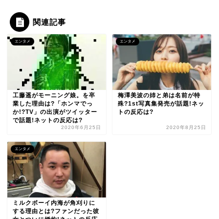
関連記事
エンタメ
エンタメ
工藤遥がモーニング娘。を卒
梅澤美波の姉と弟は名前が特
業した理由は?「ホンマでっ
殊?1st写真集発売が話題!ネッ
か!?TV」の出演がツイッター
トの反応は?
で話題!ネットの反応は?
2020年6月25日
2020年8月25日
エンタメ
ミルクボーイ内海が角刈りに
する理由とは?ファンだった彼