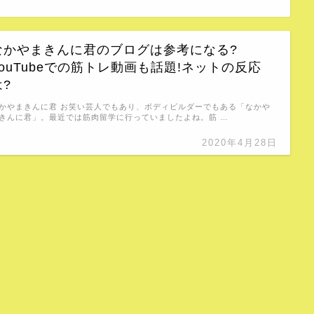
なかやまきんに君のブログは参考になる?
YouTubeでの筋トレ動画も話題!ネットの反応
は?
かやまきんに君 お笑い芸人でもあり、ボディビルダーでもある「なかや
きんに君」。最近では筋肉留学に行っていましたよね。筋 …
2020年4月28日