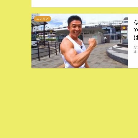
エンタメ
な
ま