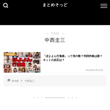
まとめそっど
― TAG ―
中西圭三
Youtube
「ぼよよん行進曲」って何の歌？作詞作曲は誰？
ネットの反応は？
2020年4月29日
HOME
中西圭三