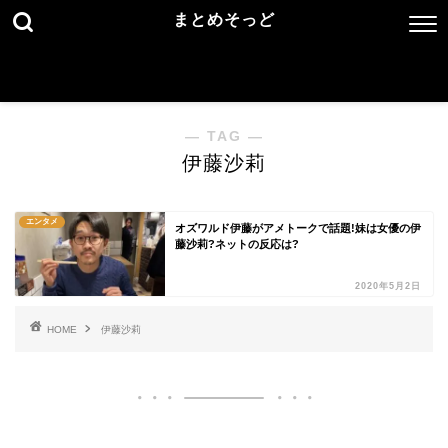
まとめそっど
― TAG ―
伊藤沙莉
エンタメ
オズワルド伊藤がアメトークで話題!妹は女優の伊
藤沙莉?ネットの反応は?
2020年5月2日
HOME
伊藤沙莉