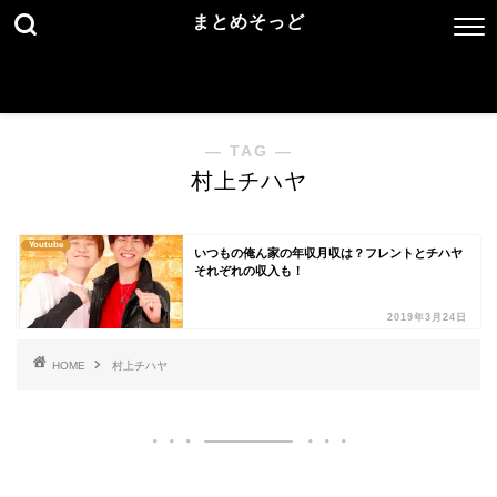
まとめそっど
― TAG ―
村上チハヤ
Youtube
いつもの俺ん家の年収月収は？フレントとチハヤ
それぞれの収入も！
2019年3月24日
HOME
村上チハヤ