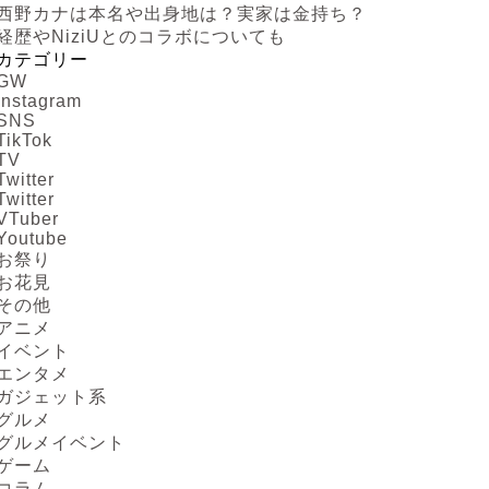
西野カナは本名や出身地は？実家は金持ち？
経歴やNiziUとのコラボについても
カテゴリー
GW
Instagram
SNS
TikTok
TV
Twitter
Twitter
VTuber
Youtube
お祭り
お花見
その他
アニメ
イベント
エンタメ
ガジェット系
グルメ
グルメイベント
ゲーム
コラム