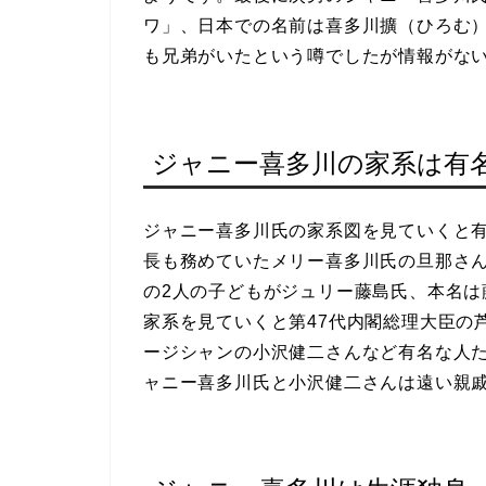
ワ」、日本での名前は喜多川擴（ひろむ
も兄弟がいたという噂でしたが情報がな
ジャニー喜多川の家系は有
ジャニー喜多川氏の家系図を見ていくと
長も務めていたメリー喜多川氏の旦那さ
の2人の子どもがジュリー藤島氏、本名
家系を見ていくと第47代内閣総理大臣の
ージシャンの小沢健二さんなど有名な人
ャニー喜多川氏と小沢健二さんは遠い親