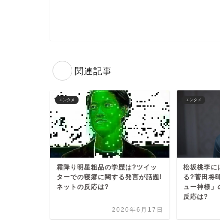
関連記事
エンタメ
エンタメ
霜降り明星粗品の学歴は?ツイッ
松坂桃李に
ターでの寝癖に関する発言が話題!
る?菅田将
ネットの反応は?
ュー神様」
反応は?
2020年6月17日