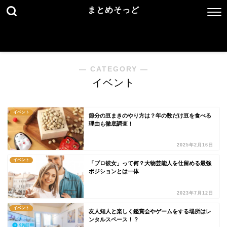
まとめそっど
― CATEGORY ―
イベント
イベント
節分の豆まきのやり方は？年の数だけ豆を食べる
理由も徹底調査！
2025年2月16日
イベント
「プロ彼女」って何？大物芸能人を仕留める最強
ポジションとは一体
2023年7月12日
イベント
友人知人と楽しく鑑賞会やゲームをする場所はレ
ンタルスペース！？