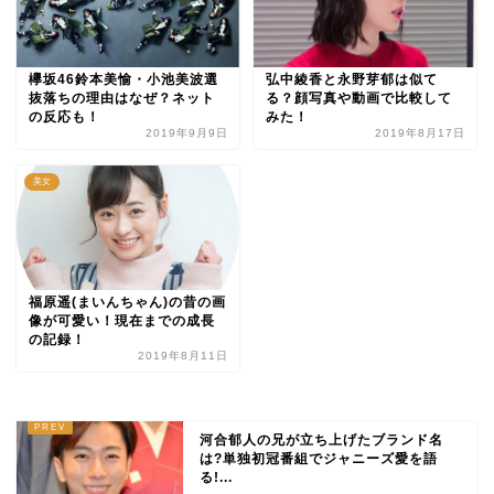
欅坂46鈴本美愉・小池美波選
弘中綾香と永野芽郁は似て
抜落ちの理由はなぜ？ネット
る？顔写真や動画で比較して
の反応も！
みた！
2019年9月9日
2019年8月17日
美女
福原遥(まいんちゃん)の昔の画
像が可愛い！現在までの成長
の記録！
2019年8月11日
河合郁人の兄が立ち上げたブランド名
は?単独初冠番組でジャニーズ愛を語
る!...