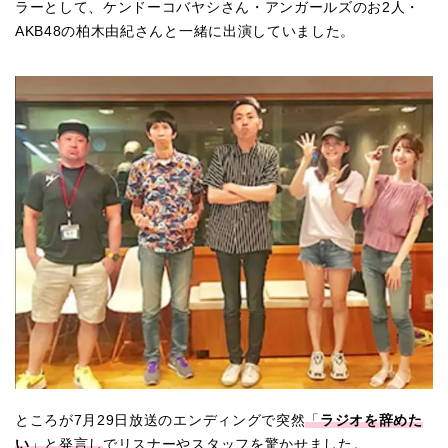
ラーとして、ケンドーコバヤシさん・アンガールズのお2人・
AKB48の柏木由紀さんと一緒に出演していました。
ところが7月29日放送のエンディングで突然
「
ラジオを辞めた
い
」と発言し
でリスナーやスタッフを驚かせました。