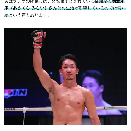
実はラジオの降板には、交際相手とされている
格闘家の
朝倉未
来（あさくら みらい）さん
との生活が影響しているのでは無い
か
という声もあります。