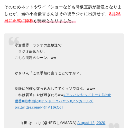
そのためネットやワイドショーなども降板直訴が話題となりま
したが、当の小倉優香さんはその後ラジオに出演せず、
8月26
日に正式に降板
が発表となりました。
小倉優香、ラジオの生放送で
「ラジオ辞めたい」
こちら問題のシーン。ww
ゆきりん「これ手短に言うことですか？」
冷静に的確な突っ込みしててクッソワロタ。www
これは普通にやば過ぎだろww
#アッパレやってまーす
#小倉
優香
#柏木由紀
#ケンドーコバヤシ
#アンガールズ
pic.twitter.com/PRhM16kCqT
— 山 田 は い じ (@HEIDI_YAMADA)
August 18, 2020