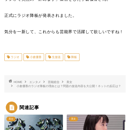
正式にラジオ降板が発表されました。
気分を一新して、これからも芸能界で活躍して欲しいですね！
ラジオ
小倉優香
生放送
降板
HOME
エンタメ
芸能総合
美女
小倉優香のラジオ降板の理由とは？問題の放送内容を大公開！ネットの反応は？
関連記事
美女
美女