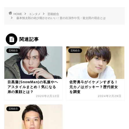
HOME
エンタメ
芸能総合
森本慎太郎の幼少期がかわいい！昔の出演作や兄・龍太郎の現在とは
関連記事
芸能総合
芸能総合
目黒蓮(SnowMan)の私服やヘ
佐野勇斗がイケメンすぎる！
アスタイルまとめ！気になる
元カノはガッキー？歴代彼女
弟の素顔とは？
を調査
2020年2月12日
2024年2月29日
芸能総合