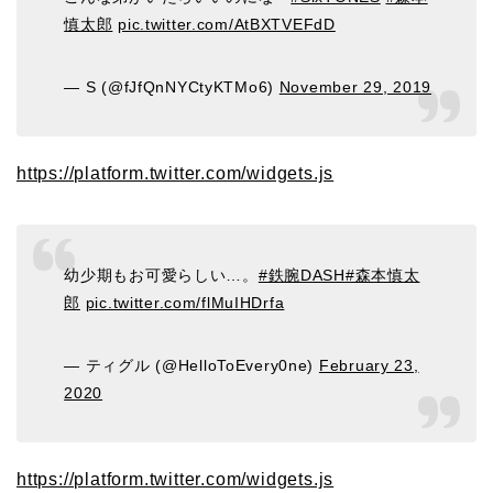
慎太郎
pic.twitter.com/AtBXTVEFdD
— S (@fJfQnNYCtyKTMo6)
November 29, 2019
https://platform.twitter.com/widgets.js
幼少期もお可愛らしい…。
#鉄腕DASH
#森本慎太
郎
pic.twitter.com/flMuIHDrfa
— ティグル (@HelloToEvery0ne)
February 23,
2020
https://platform.twitter.com/widgets.js