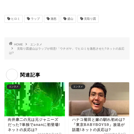
ヒロミ
ラップ
激怒
盛山
見取り図
HOME
エンタメ
見取り図盛山はラップが得意!「ウチガヤ」でヒロミを激怒させた?ネットの反応
は?
関連記事
エンタメ
エンタメ
向井康二の兄は元ジャニーズ
ハナコ菊田と嫁の馴れ初めは?
だった?単独でananに初登場!
「東京BABYBOYS9」放送が
ネットの反応は?
話題!ネットの反応は?