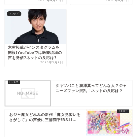
2020年6月15日
2020年8月3日
エンタメ
木村拓哉がインスタグラムを
開設!YouTubeでは医療現場の
声を発信?ネットの反応は?
2020年5月9日
タキツバこと瀧澤翼ってどんな人？ジャ
ニーズファン混乱！ネットの反応は？
おジャ魔女どれみの新作「魔女見習いを
さがして」の声優に三浦翔平!BS11...