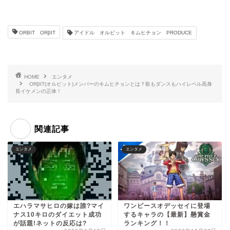
ORBIT ORβIT
アイドル オルビット キムヒチョン PRODUCE
HOME
エンタメ
ORβIT(オルビット)メンバーのキムヒチョンとは？歌もダンスもハイレベル高身
長イケメンの正体！
関連記事
エンタメ
エンタメ
エハラマサヒロの嫁は誰?マイ
ワンピースオデッセイに登場
ナス10キロのダイエット成功
するキャラの【最新】懸賞金
が話題!ネットの反応は?
ランキング！！