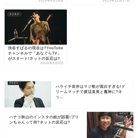
2020年6月18日
2023年12月27日
エンタメ
渋谷すばるの現在は?YouTube
チャンネルで「あなぐらTV」
がスタート!ネットの反応は?
2020年5月6日
ハライチ岩井はマジ歌が面白すぎる!ド
リームマッチで渡辺直美と魔神に?ネ
ッ...
ハナコ秋山のインスタの絵が話題!プリ
ンちゃんって何?ネットの反応は?