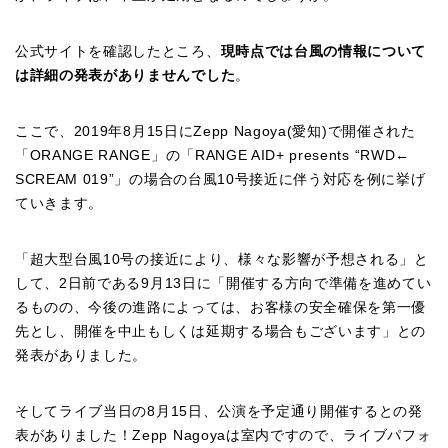
公式サイトを確認したところ、
現時点では台風の情報について
は詳細の発表がありませんでした
。
ここで、
2019
年
8
月
15
日に
Zepp Nagoya(
愛知
)
で開催された
「
ORANGE RANGE
」の「
RANGE AID+ presents “RWD←
SCREAM 019”
」の場合の台風
10
号接近に伴う対応を例に挙げ
ていきます。
「超大型台風
10
号の接近により、様々な影響が予想される」と
して、
2
日前である
9
月
13
日に「開催する方向で準備を進めてい
るものの、今後の進路によっては、お客様の安全確保を第一優
先とし、開催を中止もしくは延期する場合もございます」との
発表がありました。
そしてライブ当日の
8
月
15
日、公演を予定通り開催するとの発
表がありました！
Zepp Nagoya
は室内ですので、ライブパフォ