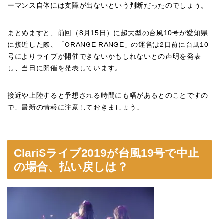
ーマンス自体には支障が出ないという判断だったのでしょう。
まとめますと、前回（
8
月
15
日）に超大型の台風
10
号が愛知県
に接近した際、「
ORANGE RANGE
」の運営は
2
日前に台風
10
号によりライブが開催できないかもしれないとの声明を発表
し、当日に開催を発表しています。
接近や上陸すると予想される時間にも幅があるとのことですの
で、最新の情報に注意しておきましょう。
ClariS
ライブ
2019
が台風
19
号で中止
の場合、払い戻しは？