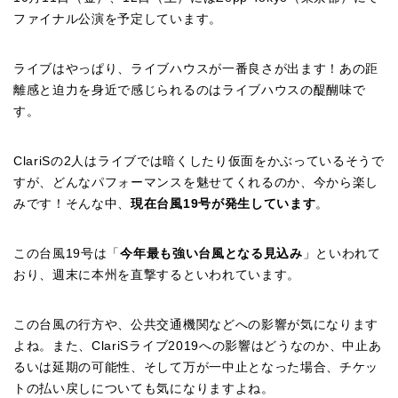
ファイナル公演を予定しています。
ライブはやっぱり、ライブハウスが一番良さが出ます！あの距
離感と迫力を身近で感じられるのはライブハウスの醍醐味で
す。
ClariS
の
2
人はライブでは暗くしたり仮面をかぶっているそうで
すが、どんなパフォーマンスを魅せてくれるのか、今から楽し
みです！そんな中、
現在台風
19
号が発生しています
。
この台風
19
号は「
今年最も強い台風となる見込み
」といわれて
おり、週末に本州を直撃するといわれています。
この台風の行方や、公共交通機関などへの影響が気になります
よね。また、
ClariS
ライブ
2019
への影響はどうなのか、中止あ
るいは延期の可能性、そして万が一中止となった場合、チケッ
トの払い戻しについても気になりますよね。