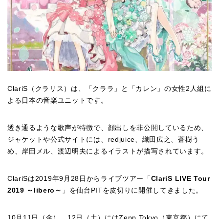
ClariS
（クラリス）は、「クララ」と「カレン」の女性
2
人組に
よる日本の音楽ユニットです。
透き通るような歌声が特徴で、顔出しを非公開しているため、
ジャケットや公式サイトには、
redjuice
、織田広之、蒼樹う
め、岸田メル、渡辺明夫によるイラストが描写されています。
ClariS
は
2019
年
9
月
28
日からライブツアー「
ClariS LIVE Tour
2019
～
libero
～
」を仙台
PIT
を皮切りに開催してきました。
10
月
11
日（金）、
12
日（土）には
Zepp Tokyo
（東京都）にて