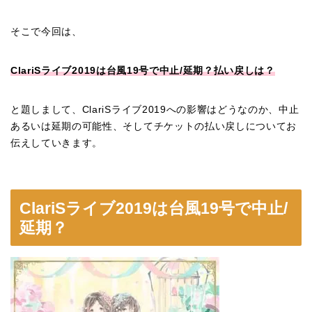
そこで今回は、
ClariS
ライブ
2019
は台風
19
号で中止
/
延期？払い戻しは？
と題しまして、
ClariS
ライブ
2019
への影響はどうなのか、中止
あるいは延期の可能性、そしてチケットの払い戻しについてお
伝えしていきます。
ClariS
ライブ
2019
は台風
19
号で中止
/
延期？