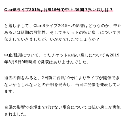
ClariS
ライブ
2019
は台風
19
号で中止
/
延期？払い戻しは？
と題しまして、
ClariS
ライブ
2019
への影響はどうなのか、中止
あるいは延期の可能性、そしてチケットの払い戻しについてお
伝えしていきましたが、いかがでしたでしょうか？
中止
/
延期について、またチケットの払い戻しについても
2019
年
8
月
9
日
9
時時点で発表はありませんでした。
過去の例をみると、
2
日前に台風
10
号によりライブが開催でき
ないかもしれないとの声明を発表し、当日に開催を発表してい
ます。
台風の影響で会場まで行けない場合については払い戻しが実施
されました。