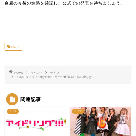
台風の今後の進路を確認し、公式での発表を待ちましょう。
ClariS
HOME
イベント
ライブ
ClariSライブ2019は台風19号で中止/延期？払い戻しは？
関連記事
ライブ
ライブ