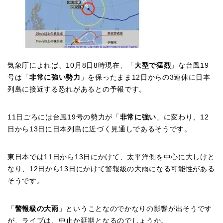
気象庁によれば、
10
月
8
日
8
時現在、「
大型で猛烈
」な台風
19
号は「
非常に強い勢力
」を保ったまま
12
日からの
3
連休に日本
列島に接近する恐れがあるとの予報です。
11
日ごろには台風
19
号の勢力が「
非常に強い
」に変わり、
12
日から
13
日に日本列島に近づく見通しであるそうです。
東日本では
11
日から
13
日にかけて、太平洋側を中心に大しけと
なり、
12
日から
13
日にかけて警報級の大雨になる可能性がある
そうです。
「
警報級の大雨
」ということなのでかなりの影響が出そうです
が、ライブは、中止か延期となるのでしょうか。