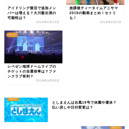
アイドリング復活で追加メン
放課後ティータイムアニサマ
バーは増える？大川藍出演の
2019の動画まとめ！セトリ
可能性は？
も！
2019年6月15日
2019年9月1日
ライブ
レペゼン地球ドームライブの
チケットの当選倍率は？ファ
ンクラブ有利？
2019年4月30日
としまえんは台風19号で休園や運休？
払い戻しや日付変更は？