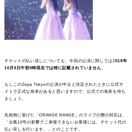
チケットの払い戻しについても、今回の公演に関しては
2
019
年
10
月
9
日午前
9
時現在では特に記載されていません
。
もしこの
Zepp Tokyo
の公演が中止と決定されたときに公式サ
イトで正式な発表があると思いますので、公式での発表を待ち
ましょう。
先程例に挙げた「
ORANGE RANGE
」のライブの際の対応は、
「台風
10
号の影響でご来場できないお客様には、チケット代の
払い戻しを行います。」とのことです。