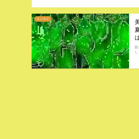
エンタメ
那
し