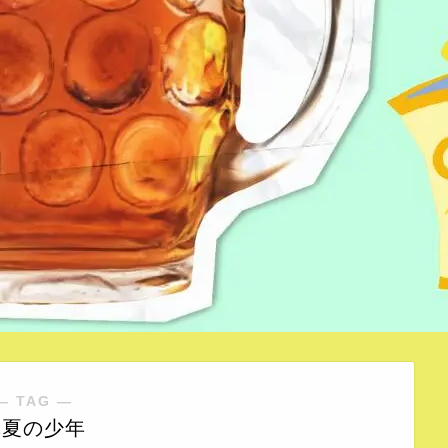
― TAG ―
真夏の少年