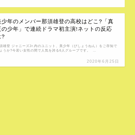
美少年のメンバー那須雄登の高校はどこ?「真
夏の少年」で連続ドラマ初主演!ネットの反応
は?
須雄登 ジャニーズJr.内のユニット、美少年（びしょうねん）をご存知で
ょうか?今若い女性の間で人気を誇る6人グループです。 …
2020年6月25日