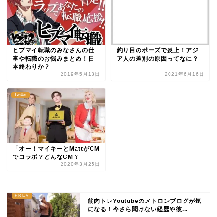
ヒプマイ転職のみなさんの仕
釣り目のポーズで炎上！アジ
事や転職のお悩みまとめ！日
ア人の差別の原因ってなに？
本終わりか？
2019年5月13日
2021年6月16日
Twitter
「オー！マイキーとMattがCM
でコラボ？どんなCM？
2020年3月25日
筋肉トレYoutubeのメトロンブログが気
になる！今さら聞けない経歴や彼...