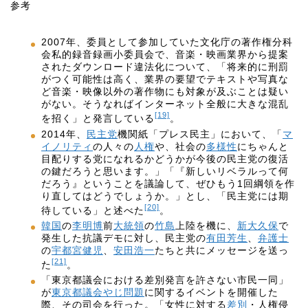
参考
2007年、委員として参加していた文化庁の著作権分科
会私的録音録画小委員会で、音楽・映画業界から提案
されたダウンロード違法化について、「将来的に刑罰
がつく可能性は高く、業界の要望でテキストや写真な
ど音楽・映像以外の著作物にも対象が及ぶことは疑い
がない。そうなればインターネット全般に大きな混乱
[19]
を招く」と発言している
。
2014年、
民主党
機関紙「プレス民主」において、「
マ
イノリティ
の人々の
人権
や、社会の
多様性
にちゃんと
目配りする党になれるかどうかが今後の民主党の復活
の鍵だろうと思います。」「『新しいリベラルって何
だろう』ということを議論して、ぜひもう1回綱領を作
り直してはどうでしょうか。」とし、「民主党には期
[20]
待している」と述べた
。
韓国
の
李明博
前
大統領
の
竹島
上陸を機に、
新大久保
で
発生した抗議デモに対し、民主党の
有田芳生
、
弁護士
の
宇都宮健児
、
安田浩一
たちと共にメッセージを送っ
[21]
た
。
「東京都議会における差別発言を許さない市民一同」
が
東京都議会やじ問題
に関するイベントを開催した
際、その司会を行った。「女性に対する
差別
・人権侵