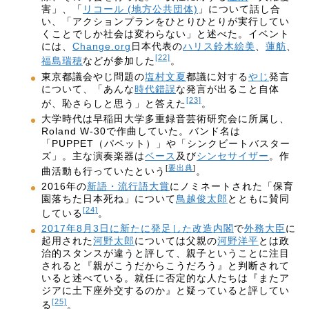
害」、「
リコール (地方公共団体)
」について話し合
い、「アクションプランをひとりひとりが実行してい
くことでしか社会は変わらない」と述べた。イベント
には、
Change.org
日本代表の
ハリス鈴木絵美
、
蓮舫
、
[22]
福島瑞穂
などが参加した
。
東京都議会やじ問題の
塩村文夏
都議に対する
やじ
発言
について、「あんな
時代錯誤
な発言が出ること自体
[23]
が、恥さらしと思う」と答えた
。
大学時代は早稲田大学多重録音芸術研究会に所属し、
Roland W-30で作曲していた。バンド名は
「PUPPET（パペット）」や「シンクビートバスター
ズ」。主な演奏楽器は
ベース
及び
シンセサイザー
。作
[
要出典
]
曲活動も行っていたという
。
2016年の
新語・流行語大賞
にノミネートされた「保育
園落ちた日本死ね」について
鳥越俊太郎
とともに賛同
[24]
している
。
2017年8月3日に新たに発足した改造内閣
で
外務大臣
に
起用された
河野太郎
については父親の
河野洋平
とは政
治的スタンスが違うと評して、親子ということに注目
されると『親がこうだからこうだろう』と判断されて
いると述べている。就任に否定的な人たちは『またア
ジアに土下座外交するのか』と疑っていると評してい
[25]
る
。