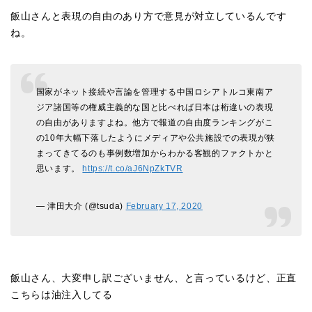
飯山さんと表現の自由のあり方で意見が対立しているんです
ね。
国家がネット接続や言論を管理する中国ロシアトルコ東南ア
ジア諸国等の権威主義的な国と比べれば日本は桁違いの表現
の自由がありますよね。他方で報道の自由度ランキングがこ
の10年大幅下落したようにメディアや公共施設での表現が狭
まってきてるのも事例数増加からわかる客観的ファクトかと
思います。
https://t.co/aJ6NpZkTVR
— 津田大介 (@tsuda)
February 17, 2020
飯山さん、大変申し訳ございません、と言っているけど、正直
こちらは油注入してる