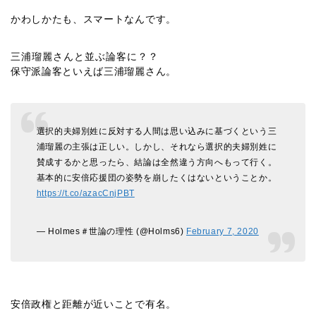
かわしかたも、スマートなんです。
三浦瑠麗さんと並ぶ論客に？？
保守派論客といえば三浦瑠麗さん。
選択的夫婦別姓に反対する人間は思い込みに基づくという三
浦瑠麗の主張は正しい。しかし、それなら選択的夫婦別姓に
賛成するかと思ったら、結論は全然違う方向へもって行く。
基本的に安倍応援団の姿勢を崩したくはないということか。
https://t.co/azacCnjPBT
— Holmes＃世論の理性 (@Holms6)
February 7, 2020
安倍政権と距離が近いことで有名。