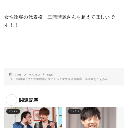
女性論客の代表格 三浦瑠麗さんを超えてほしいで
す！！
HOME
エンタメ
SNS
飯山陽！また中田敦彦と大バトル！女性保守系論客三浦瑠麗をこえるか
関連記事
エンタメ
エンタメ