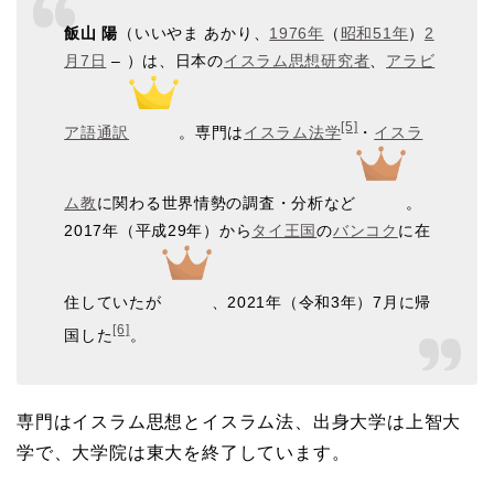
飯山 陽
（いいやま あかり、
1976年
（
昭和51年
）
2
月7日
– ）は、日本の
イスラム思想
研究者
、
アラビ
[5]
ア語
通訳
。専門は
イスラム法学
・
イスラ
ム教
に関わる世界情勢の調査・分析など
。
2017年（平成29年）から
タイ王国
の
バンコク
に在
住していたが
、2021年（令和3年）7月に帰
[6]
国した
。
専門はイスラム思想とイスラム法、出身大学は上智大
学で、大学院は東大を終了しています。