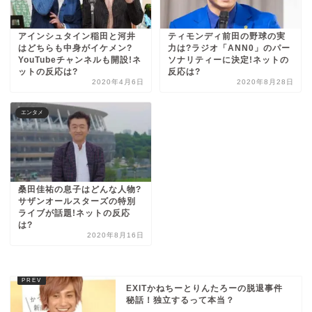
アインシュタイン稲田と河井
ティモンディ前田の野球の実
はどちらも中身がイケメン?
力は?ラジオ「ANN0」のパー
YouTubeチャンネルも開設!ネ
ソナリティーに決定!ネットの
ットの反応は?
反応は?
2020年4月6日
2020年8月28日
エンタメ
桑田佳祐の息子はどんな人物?
サザンオールスターズの特別
ライブが話題!ネットの反応
は?
2020年8月16日
EXITかねちーとりんたろーの脱退事件
秘話！独立するって本当？