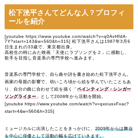
松下洸平さんてどんな人？プロフィ
ールを紹介
[youtube https://www.youtube.com/watch?v=q0AvHfdA-
7Y?start=143&w=560&h=315] 松下洸平さんは1987年3月6
日生まれの33歳で、東京都出身。
高校生の時にみた映画「天使にラブソングを２」に感動し、
歌手を目指し音楽系の専門学校へ進みます。
音楽系の専門学校で、自ら曲や詩を書き始めた松下洸平さん。
画家の母親の影響で、幼いころ頃から絵を学んでいたこともあ
り、自分の曲に合わせて絵を描く「
ペインティング・シンガー
ソングライター
」として2008年から活動を開始。
[youtube https://www.youtube.com/watch?v=qxoiusxFxac?
start=4&w=560&h=315]
ミュージカルに出演したことをきっかけに、
2009年からは舞台
を中心に俳優として活動の幅を広げていきます。