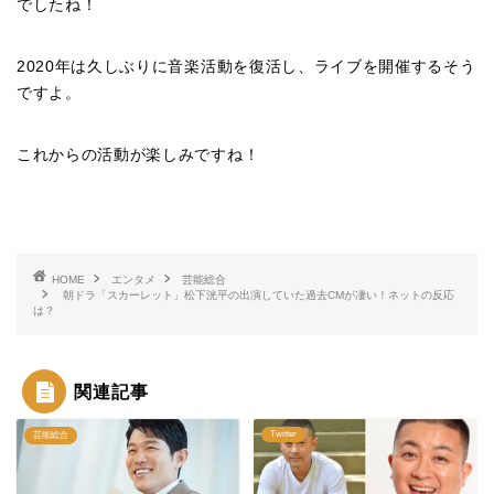
でしたね！
2020年は久しぶりに音楽活動を復活し、ライブを開催するそう
ですよ。
これからの活動が楽しみですね！
HOME
エンタメ
芸能総合
朝ドラ「スカーレット」松下洸平の出演していた過去CMが凄い！ネットの反応
は？
関連記事
Twitter
芸能総合