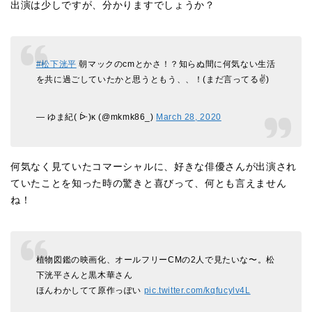
出演は少しですが、分かりますでしょうか？
#松下洸平
朝マックのcmとかさ！？知らぬ間に何気ない生活
を共に過ごしていたかと思うともう、、！(まだ言ってる✌)
— ゆま紀( ᐕ)κ (@mkmk86_)
March 28, 2020
何気なく見ていたコマーシャルに、好きな俳優さんが出演され
ていたことを知った時の驚きと喜びって、何とも言えません
ね！
植物図鑑の映画化、オールフリーCMの2人で見たいな〜。松
下洸平さんと黒木華さん
ほんわかしてて原作っぽい
pic.twitter.com/kqfucylv4L