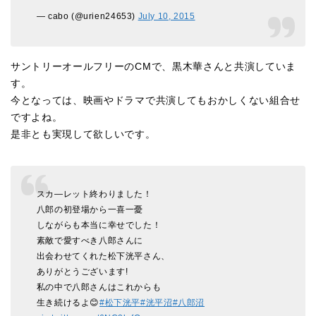
— cabo (@urien24653)
July 10, 2015
サントリーオールフリーのCMで、黒木華さんと共演していま
す。
今となっては、映画やドラマで共演してもおかしくない組合せ
ですよね。
是非とも実現して欲しいです。
スカ—レット終わりました！
八郎の初登場から一喜一憂
しながらも本当に幸せでした！
素敵で愛すべき八郎さんに
出会わせてくれた松下洸平さん、
ありがとうございます!
私の中で八郎さんはこれからも
生き続けるよ😊
#松下洸平
#洸平沼
#八郎沼