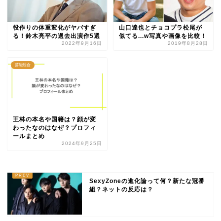
役作りの体重変化がヤバすぎ
山口達也とチョコプラ松尾が
る！鈴木亮平の過去出演作5選
似てる...w写真や画像を比較！
2022年9月16日
2019年8月28日
芸能総合
王林の本名や国籍は？顔が変
わったなのはなぜ？プロフィ
ールまとめ
2024年9月25日
SexyZoneの進化論って何？新たな冠番
組？ネットの反応は？