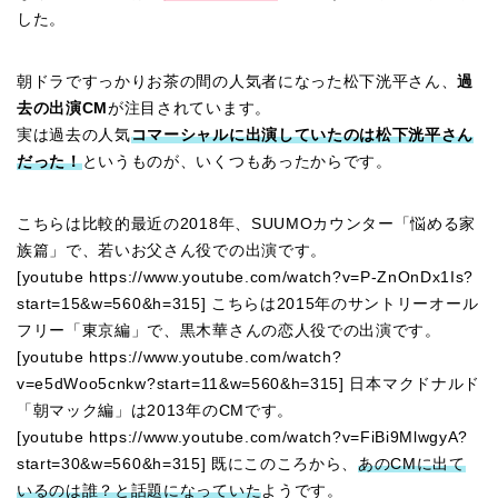
した。
朝ドラですっかりお茶の間の人気者になった松下洸平さん、
過
去の出演CM
が注目されています。
実は過去の人気
コマーシャルに出演していたのは松下洸平さん
だった！
というものが、いくつもあったからです。
こちらは比較的最近の2018年、SUUMOカウンター「悩める家
族篇」で、若いお父さん役での出演です。
[youtube https://www.youtube.com/watch?v=P-ZnOnDx1Is?
start=15&w=560&h=315] こちらは2015年のサントリーオール
フリー「東京編」で、黒木華さんの恋人役での出演です。
[youtube https://www.youtube.com/watch?
v=e5dWoo5cnkw?start=11&w=560&h=315] 日本マクドナルド
「朝マック編」は2013年のCMです。
[youtube https://www.youtube.com/watch?v=FiBi9MlwgyA?
start=30&w=560&h=315] 既にこのころから、
あのCMに出て
いるのは誰？と話題になっていた
ようです。