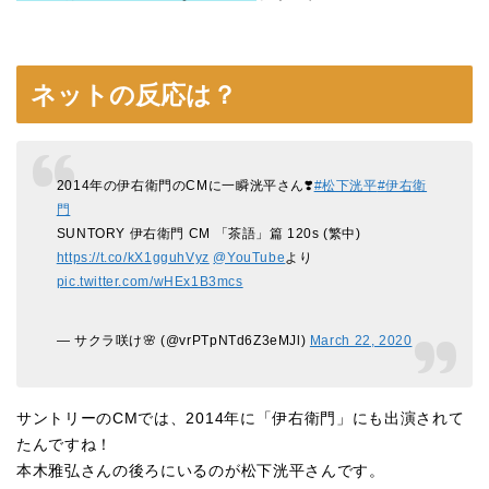
ネットの反応は？
2014年の伊右衛門のCMに一瞬洸平さん❣️
#松下洸平
#伊右衛
門
SUNTORY 伊右衛門 CM 「茶語」篇 120s (繁中)
https://t.co/kX1gguhVyz
@YouTube
より
pic.twitter.com/wHEx1B3mcs
— サクラ咲け🌸 (@vrPTpNTd6Z3eMJl)
March 22, 2020
サントリーのCMでは、2014年に「伊右衛門」にも出演されて
たんですね！
本木雅弘さんの後ろにいるのが松下洸平さんです。