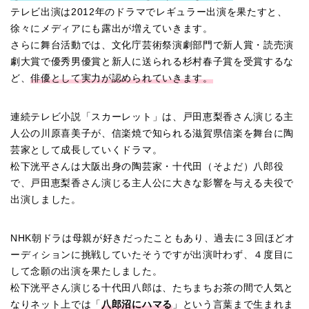
テレビ出演は2012年のドラマでレギュラー出演を果たすと、
徐々にメディアにも露出が増えていきます。
さらに舞台活動では、文化庁芸術祭演劇部門で新人賞・読売演
劇大賞で優秀男優賞と新人に送られる杉村春子賞を受賞するな
ど、
俳優として実力が認められていきます。
連続テレビ小説「スカーレット」は、戸田恵梨香さん演じる主
人公の川原喜美子が、信楽焼で知られる滋賀県信楽を舞台に陶
芸家として成長していくドラマ。
松下洸平さんは大阪出身の陶芸家・十代田（そよだ）八郎役
で、戸田恵梨香さん演じる主人公に大きな影響を与える夫役で
出演しました。
NHK朝ドラは母親が好きだったこともあり、過去に３回ほどオ
ーディションに挑戦していたそうですが出演叶わず、４度目に
して念願の出演を果たしました。
松下洸平さん演じる十代田八郎は、たちまちお茶の間で人気と
なりネット上では「
八郎沼にハマる
」という言葉まで生まれま