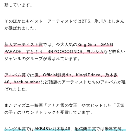
動しています。
そのほかにもベスト・アーティストではBTS、氷川きよしさん
が選ばれました。
新人アーティスト賞
では、今大人気の
King Gnu、GANG
PARADE、すとぷり、BRYOOOOONDS、ヨルシカ
など幅広い
ジャンルのグループが選ばれています。
アルバム賞
では
嵐、Official髭男dis、King&Prince、乃木坂
46、back number
など話題のアーティストたちのアルバムが選
ばれました。
またディズニー映画「アナと雪の女王」や大ヒットした「天気
の子」のサウンドトラックも受賞しています。
シングル賞
では
AKB48や乃木坂46
、
配信楽曲賞
では
米津玄師、