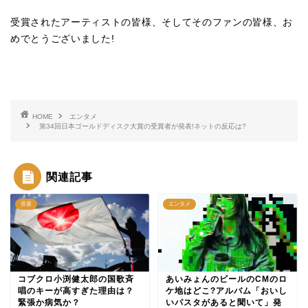
受賞されたアーティストの皆様、そしてそのファンの皆様、お
めでとうございました!
HOME
エンタメ
第34回日本ゴールドディスク大賞の受賞者が発表!ネットの反応は?
関連記事
音楽
エンタメ
コブクロ小渕健太郎の国歌斉
あいみょんのビールのCMのロ
唱のキーが高すぎた理由は？
ケ地はどこ?アルバム「おいし
緊張か病気か？
いパスタがあると聞いて」発