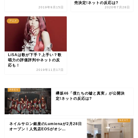
売決定!ネットの反応は?
2019年9月15日
2020年7月28日
アニメ
LiSAは歌が下手？上手い？歌
唱力の評価評判やネットの反
応も！
2019年11月17日
欅坂46「僕たちの嘘と真実」が公開決
定!ネットの反応は?
ネイルサロン銀座のLumienaが2月28日
オープン！人気店EOSがオシ...