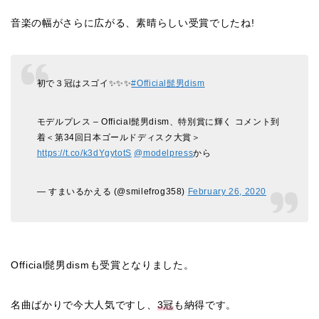
音楽の幅がさらに広がる、素晴らしい受賞でしたね!
初で３冠はスゴイ✨✨✨
#Official髭男dism
モデルプレス – Official髭男dism、特別賞に輝く コメント到
着＜第34回日本ゴールドディスク大賞＞
https://t.co/k3dYgytotS
@modelpress
から
— すまいるかえる (@smilefrog358)
February 26, 2020
Official髭男dismも受賞となりました。
名曲ばかりで今大人気ですし、
3冠
も納得です。