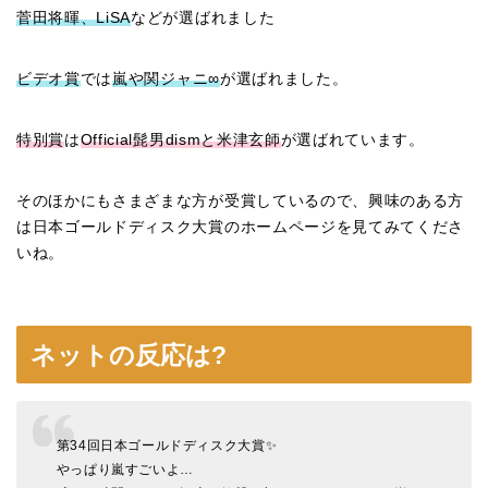
菅田将暉、LiSA
などが選ばれました
ビデオ賞
では
嵐や関ジャニ∞
が選ばれました。
特別賞
は
Official髭男dismと米津玄師
が選ばれています。
そのほかにもさまざまな方が受賞しているので、興味のある方
は日本ゴールドディスク大賞のホームページを見てみてくださ
いね。
ネットの反応は?
第34回日本ゴールドディスク大賞✨
やっぱり嵐すごいよ…