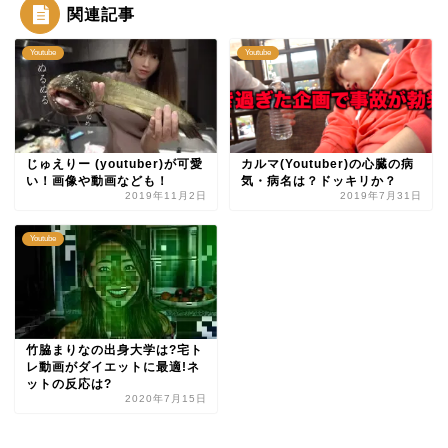
関連記事
Youtube
Youtube
じゅえりー (youtuber)が可愛
カルマ(Youtuber)の心臓の病
い！画像や動画なども！
気・病名は？ドッキリか？
2019年11月2日
2019年7月31日
Youtube
竹脇まりなの出身大学は?宅ト
レ動画がダイエットに最適!ネ
ットの反応は?
2020年7月15日