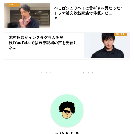
ぺこぱシュウペイは昔ギャル男だった?
ドラマ浦安鉄筋家族で俳優デビュー!
ネ...
木村拓哉がインスタグラムを開
設!YouTubeでは医療現場の声を発信?
ネ...
まめあふろ