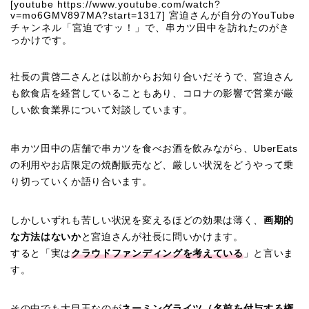
[youtube https://www.youtube.com/watch?
v=mo6GMV897MA?start=1317] 宮迫さんが自分のYouTube
チャンネル「宮迫ですッ！」で、串カツ田中を訪れたのがき
っかけです。
社長の貫啓二さんとは以前からお知り合いだそうで、宮迫さん
も飲食店を経営していることもあり、コロナの影響で営業が厳
しい飲食業界について対談しています。
串カツ田中の店舗で串カツを食べお酒を飲みながら、UberEats
の利用やお店限定の焼酎販売など、厳しい状況をどうやって乗
り切っていくか語り合います。
しかしいずれも苦しい状況を変えるほどの効果は薄く、
画期的
な方法はないか
と宮迫さんが社長に問いかけます。
すると「実は
クラウドファンディングを考えている
」と言いま
す。
その中でも大目玉なのが
ネーミングライツ（名前を付与する権