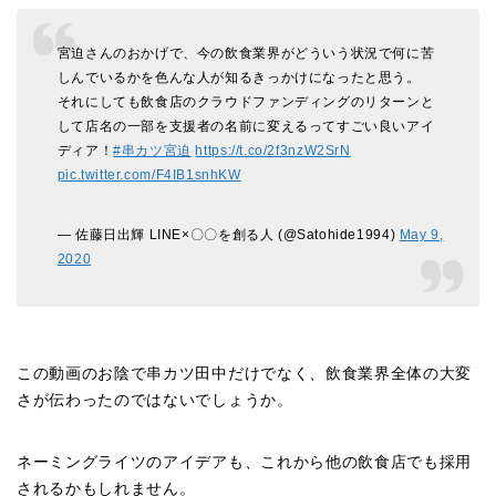
宮迫さんのおかげで、今の飲食業界がどういう状況で何に苦
しんでいるかを色んな人が知るきっかけになったと思う。
それにしても飲食店のクラウドファンディングのリターンと
して店名の一部を支援者の名前に変えるってすごい良いアイ
ディア！
#串カツ宮迫
https://t.co/2f3nzW2SrN
pic.twitter.com/F4IB1snhKW
— 佐藤日出輝 LINE×〇〇を創る人 (@Satohide1994)
May 9,
2020
この動画のお陰で串カツ田中だけでなく、飲食業界全体の大変
さが伝わったのではないでしょうか。
ネーミングライツのアイデアも、これから他の飲食店でも採用
されるかもしれません。