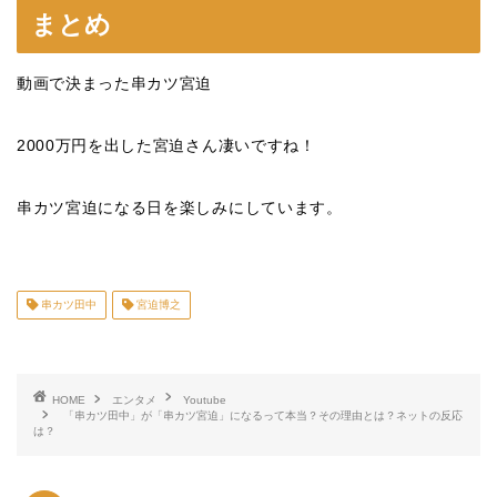
まとめ
動画で決まった串カツ宮迫
2000万円を出した宮迫さん凄いですね！
串カツ宮迫になる日を楽しみにしています。
串カツ田中
宮迫博之
HOME
エンタメ
Youtube
「串カツ田中」が「串カツ宮迫」になるって本当？その理由とは？ネットの反応
は？