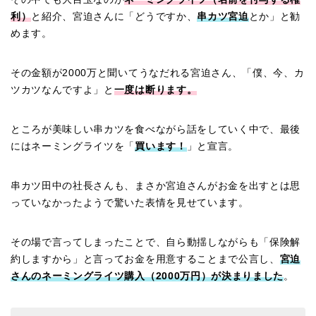
利）
と紹介、宮迫さんに「どうですか、
串カツ宮迫
とか」と勧
めます。
その金額が2000万と聞いてうなだれる宮迫さん、「僕、今、カ
ツカツなんですよ」と
一度は断ります。
ところが美味しい串カツを食べながら話をしていく中で、最後
にはネーミングライツを「
買います！
」と宣言。
串カツ田中の社長さんも、まさか宮迫さんがお金を出すとは思
っていなかったようで驚いた表情を見せています。
その場で言ってしまったことで、自ら動揺しながらも「保険解
約しますから」と言ってお金を用意することまで公言し、
宮迫
さんのネーミングライツ購入（2000万円）が決まりました
。