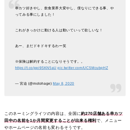
串カツ好きやし、飲食業界大変やし、僕なりにできる事、や
ってみる事にしました！
これがきっかけに動ける人は動いていって欲しいな！
あー、まだドキドキするわー笑
※保険は解約することになりそうです。。
https://t.co/ppi9SKN5aU
pic.twitter.com/UCSMcubpHZ
— 宮迫 (@motohage)
May 8, 2020
このネーミングライツの内容は、全国に
約270店舗ある串カツ
田中の名前を1か月間変更することが出来る権利
で、メニュー
やホームページの名前も変わるそうです。