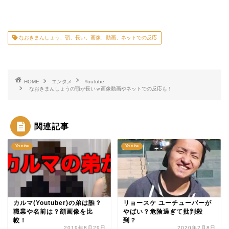
なおきまんしょう、顎、長い、画像、動画、ネットでの反応
HOME
エンタメ
Youtube
なおきまんしょうの顎が長いｗ画像動画やネットでの反応も！
関連記事
Youtube
Youtube
カルマ(Youtuber)の弟は誰？
リョースケ ユーチューバーが
職業や名前は？顔画像を比
やばい？危険過ぎて批判殺
較！
到？
2019年8月29日
2020年2月8日