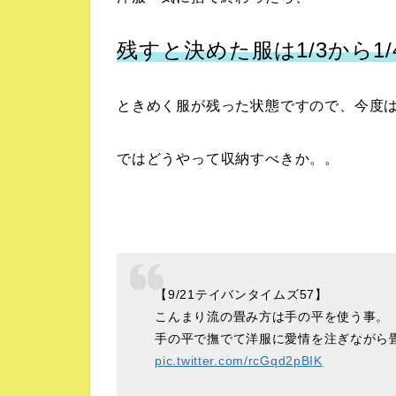
残すと決めた服は1/3から1
ときめく服が残った状態ですので、今度
ではどうやって収納すべきか。。
【9/21テイバンタイムズ57】
こんまり流の畳み方は手の平を使う事。
手の平で撫でて洋服に愛情を注ぎながら
pic.twitter.com/rcGqd2pBIK