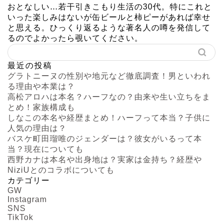
おとなしい…若干引きこもり生活の30代。特にこれと
いった楽しみはないが缶ビールと柿ピーがあれば幸せ
と思える。ひっくり返るような著名人の噂を発信して
るのでよかったら覗いてください。
最近の投稿
グラトニーヌの性別や地元など徹底調査！男といわれ
る理由や本業は？
高松アロハは本名？ハーフなの？由来や生い立ちをま
とめ！家族構成も
しなこの本名や経歴まとめ！ハーフって本当？子供に
人気の理由は？
バスケ町田瑠唯のジェンダーは？彼女がいるって本
当？現在についても
西野カナは本名や出身地は？実家は金持ち？経歴や
NiziUとのコラボについても
カテゴリー
GW
Instagram
SNS
TikTok