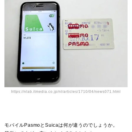
https://nlab.itmedia.co.jp/nl/articles/1710/04/news071.html
モバイルPasmoとSuicaは何が違うのでしょうか。