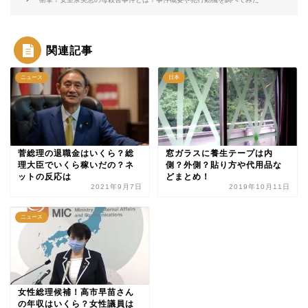
関連記事
ニュース
日本
菅総理の退職金はいくら？総
窓ガラスに養生テープは内
理大臣でいくら稼いだの？ネ
側？外側？貼り方や代用品な
ットの反応は
どまとめ！
2021年9月7日
2019年10月11日
ニュース
女性総理候補！高市早苗さん
の年収はいくら？女性議員は