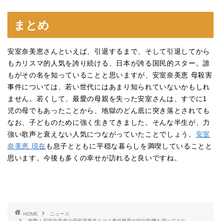
まとめ
安室奈美恵さんといえば、引退するまで、そして引退してから
もカリスマ的人気を誇り続ける、日本が誇る国民的スター。誰
もがその名を知っていることと思いますが、安室奈美恵 母殺害
事件については、若い世代にはあまり知られていないかもしれ
ません。若くして、最愛の母親を失った安室さんは、すでに1
児の母でもあったことから、地獄のどん底に突き落とされても
なお、子どものために強く生きてきました。そんな半生が、力
強い歌声と衰えない人気につながっていたことでしょう。
安室
奈美恵 現在
も息子とともに平穏な暮らしを満喫していることと
思います。今後も多くの幸せが訪れると良いですね。
HOME
ニュース
衝撃！安室奈美恵の母殺害事件とは？事件概要や犯行動機を調べてみた