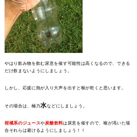
やはり飲み物を飲む尿意を催す可能性は高くなるので、できる
だけ飲まないようにしましょう。
しかし、応援に熱が入り大声を出すと喉が乾くと思います。
水
その
場合は、極力
などに
しましょう。
柑橘系のジュース
や
炭酸飲料
は尿意を催すので、喉が渇いた場
合それらは避けるようにしましょう！！