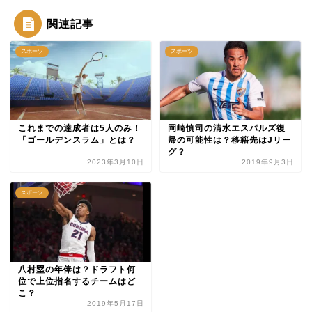
関連記事
スポーツ
スポーツ
これまでの達成者は5人のみ！
岡崎慎司の清水エスパルズ復
「ゴールデンスラム」とは？
帰の可能性は？移籍先はJリー
グ？
2023年3月10日
2019年9月3日
スポーツ
八村塁の年俸は？ドラフト何
位で上位指名するチームはど
こ？
2019年5月17日