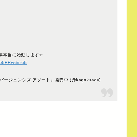
、今年本当に始動します✨
o/e5PRw6nrqB
イバージェンシズ アソート』発売中 (@kagakuadv)