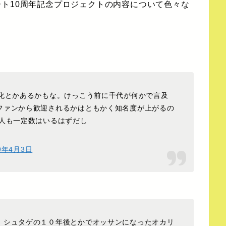
ト10周年記念プロジェクトの内容について色々な
マ化とかあるかもな。けっこう前に千代が何かで言及
ファンから歓迎されるかはともかく知名度が上がるの
る人も一定数はいるはずだし
9年4月3日
。シュタゲの１０年後とかでオッサンになったオカリ