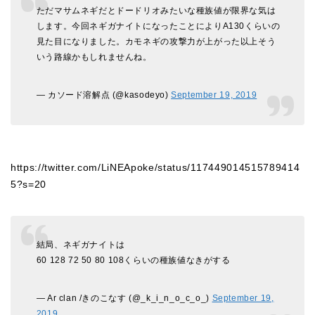
ただマサムネギだとドードリオみたいな種族値が限界な気は
します。今回ネギガナイトになったことによりA130くらいの
見た目になりました。カモネギの攻撃力が上がった以上そう
いう路線かもしれませんね。
— カソード溶解点 (@kasodeyo)
September 19, 2019
https://twitter.com/LiNEApoke/status/117449014515789414
5?s=20
結局、ネギガナイトは
60 128 72 50 80 108くらいの種族値なきがする
— Ar clan /きのこなす (@_k_i_n_o_c_o_)
September 19,
2019