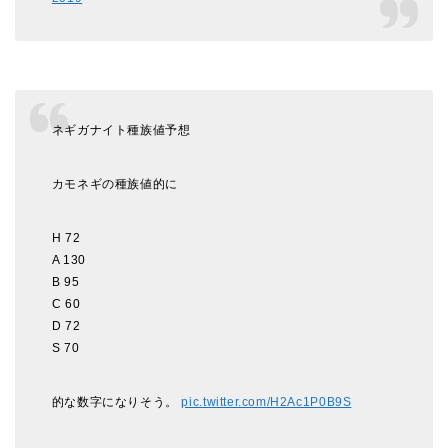
ネギガナイト種族値予想
カモネギの種族値的に
H 72
A 130
B 95
C 60
D 72
S 70
的な数字になりそう。
pic.twitter.com/H2Ac1P0B9S