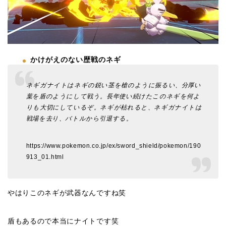
かけがえのない歴戦のネギ
ネギガナイトはネギの鋭い茎を槍のように振るい、分厚い
葉を盾のようにして戦う。長年使い続けたこのネギを何よ
りも大切にしているぞ。ネギが枯れると、ネギガナイトは
戦場を去り、バトルから引退する。
https://www.pokemon.co.jp/ex/sword_shield/pokemon/190
913_01.html
やはりこのネギが武器なんですね笑
盾もあるので本当にナイトです笑