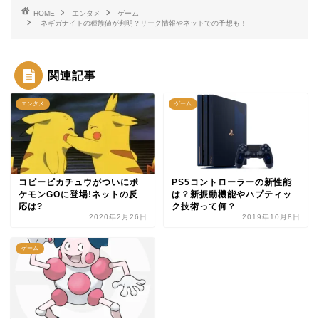
HOME
エンタメ
ゲーム
ネギガナイトの種族値が判明？リーク情報やネットでの予想も！
関連記事
エンタメ
ゲーム
コピーピカチュウがついにポ
PS5コントローラーの新性能
ケモンGOに登場!ネットの反
は？新振動機能やハプティッ
応は?
ク技術って何？
2020年2月26日
2019年10月8日
ゲーム