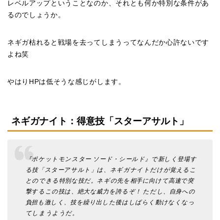
レベルアップということなのか、それとも何か特別な条件があ
るのでしょうか。
ネギガ枯れると戦場を去ってしまうってなんだか心許ないです
よね笑
やはりHPは低そうな感じがします。
ネギガナイト：得意技「スターアサルト」
『ポケットモンスター ソード・シールド』で新しく登場す
る技「スターアサルト」は、ネギガナイトだけが覚えるこ
とのできる特別な技だ。ネギの先を相手に向けて高速で突
撃するこの技は、絶大な威力を誇るぞ！ ただし、自身への
負担も激しく、技を繰り出した後はしばらく動けなくなっ
てしまうようだ。