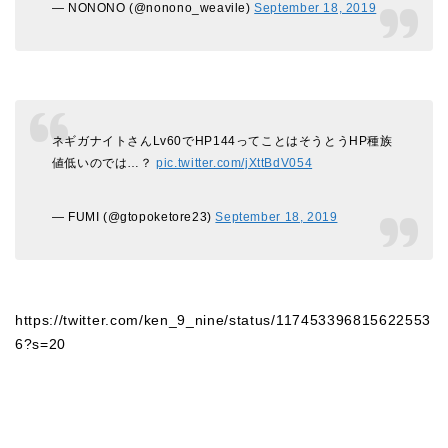
— NONONO (@nonono_weavile)
September 18, 2019
ネギガナイトさんLv60でHP144ってことはそうとうHP種族
値低いのでは…？
pic.twitter.com/jXttBdV054
— FUMI (@gtopoketore23)
September 18, 2019
https://twitter.com/ken_9_nine/status/117453396815622553
6?s=20