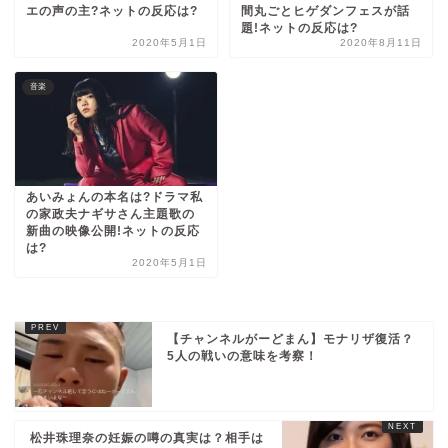
エの声の主?ネットの反応は?
間丸ごとヒゲダンフェスが話
題!ネットの反応は?
2020年5月1日
2020年8月11日
音楽
あいみょんの本名は?ドラマ私
の家政夫ナギサさん主題歌の
新曲の映像公開!ネットの反応
は?
2020年5月1日
【チャンネルがーどまん】モナリザ復活？
5人の戦いの意味を考察！
松井珠理奈の妊娠の噂の真実は？相手は