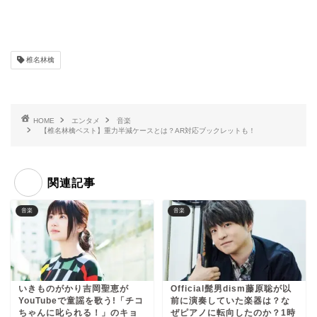
椎名林檎
HOME
エンタメ
音楽
【椎名林檎ベスト】重力半減ケースとは？AR対応ブックレットも！
関連記事
音楽
音楽
いきものがかり吉岡聖恵が
Official髭男dism藤原聡が以
YouTubeで童謡を歌う!「チコ
前に演奏していた楽器は？な
ちゃんに叱られる！」のキョ
ぜピアノに転向したのか？1時