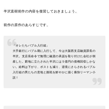
半沢直樹前作の内容を復習しておきましょう。
前作の原作のあらすじです。
「オレたちバブル入行組」
大手銀行にバブル期に入行して、今は大阪西支店融資課長の
半沢。支店長命令で無理に融資の承認を取り付けた会社が倒
産した。窮地に立たされた半沢には５億円の債権回収しかな
い。給料は下がり、ポストも減り、逆境にさらされるバブル
入行組の男たちの意地と挑戦を鮮やかに描く痛快リーマン小
説！