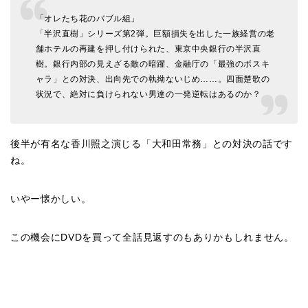
「オレたち花のバブル組」
「半沢直樹」シリーズ第2弾。巨額損失を出した一族経営の老
舗ホテルの再建を押し付けられた、東京中央銀行の半沢直
樹。銀行内部の見えざる敵の暗躍、金融庁の「最強のボスキ
ャラ」との対決、出向先での執拗ないじめ……。四面楚歌の
状況で、絶対に負けられない男達の一発逆転はあるのか？
後半が有名な香川照之演じる「大和田常務」との対決の話です
ね。
いやー懐かしい。
この機会にDVDを買って全話見返すのもありかもしれません。