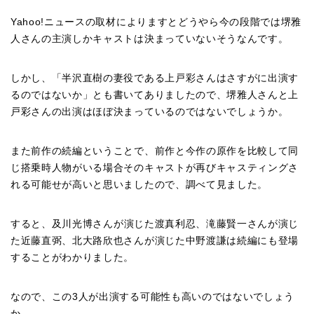
Yahoo!ニュースの取材によりますとどうやら今の段階では堺雅
人さんの主演しかキャストは決まっていないそうなんです。
しかし、「半沢直樹の妻役である上戸彩さんはさすがに出演す
るのではないか」とも書いてありましたので、堺雅人さんと上
戸彩さんの出演はほぼ決まっているのではないでしょうか。
また前作の続編ということで、前作と今作の原作を比較して同
じ搭乗時人物がいる場合そのキャストが再びキャスティングさ
れる可能せが高いと思いましたので、調べて見ました。
すると、
及川光博さん
が演じた
渡真利忍、
滝藤賢一さんが演じ
た
近藤直弼、
北大路欣也さんが演じた
中野渡謙は続編にも登場
することがわかりました。
なので、この3人が出演する可能性も高いのではないでしょう
か。