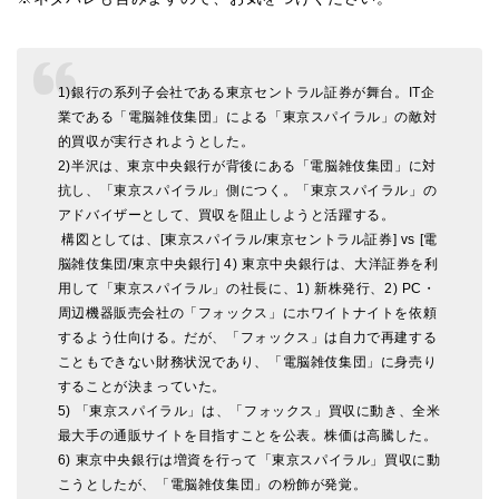
1)銀行の系列子会社である東京セントラル証券が舞台。
IT企
業である「電脳雑伎集団」による「東京スパイラル」の敵対
的買収が実行されようとした。
2)半沢は、東京中央銀行が背後にある「電脳雑伎集団」に対
抗し、「東京スパイラル」側につく。「東京スパイラル」の
アドバイザーとして、買収を阻止しようと活躍する。
構図としては、[東京スパイラル/東京セントラル証券] vs [電
脳雑伎集団/東京中央銀行]
4) 東京中央銀行は、大洋証券を利
用して「東京スパイラル」の社長に、1) 新株発行、2) PC・
周辺機器販売会社の「フォックス」にホワイトナイトを依頼
するよう仕向ける。だが、「フォックス」は自力で再建する
こともできない財務状況であり、「電脳雑伎集団」に身売り
することが決まっていた。
5) 「東京スパイラル」は、「フォックス」買収に動き、全米
最大手の通販サイトを目指すことを公表。株価は高騰した。
6) 東京中央銀行は増資を行って「東京スパイラル」買収に動
こうとしたが、「電脳雑伎集団」の粉飾が発覚。