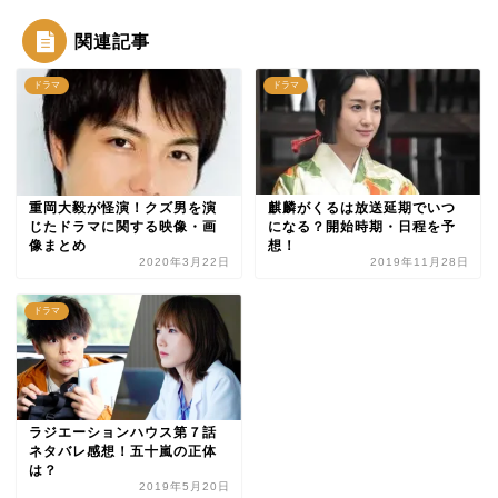
関連記事
ドラマ
ドラマ
重岡大毅が怪演！クズ男を演
麒麟がくるは放送延期でいつ
じたドラマに関する映像・画
になる？開始時期・日程を予
像まとめ
想！
2020年3月22日
2019年11月28日
ドラマ
ラジエーションハウス第７話
ネタバレ感想！五十嵐の正体
は？
2019年5月20日