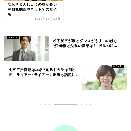
なおきまんしょうの顎が長い
ｗ画像動画やネットでの反応
も！
2019年10月25日
松下洸平が歌とダンスがうまいのはな
ぜ?母親と父親の職業は?「MIU404...
七五三掛龍也は本名?兄弟や大学は?映
画「ライアー×ライアー」出演も話題!...