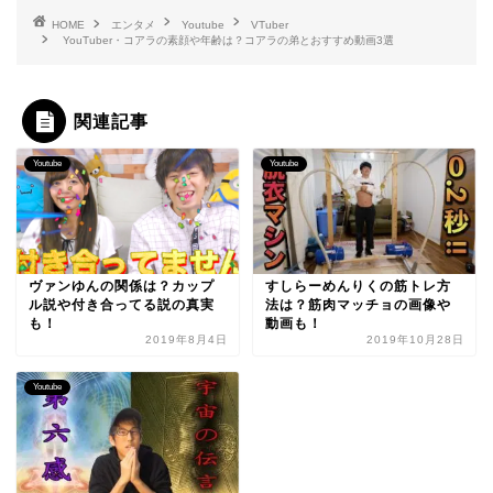
HOME
エンタメ
Youtube
VTuber
YouTuber・コアラの素顔や年齢は？コアラの弟とおすすめ動画3選
関連記事
Youtube
Youtube
ヴァンゆんの関係は？カップ
すしらーめんりくの筋トレ方
ル説や付き合ってる説の真実
法は？筋肉マッチョの画像や
も！
動画も！
2019年8月4日
2019年10月28日
Youtube