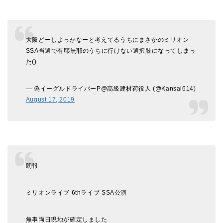
大阪どーしよっかなーと考えてるうちにまさかのミリオン
SSA当選で有耶無耶のうちに行けない選択肢になってしまっ
た()
— 偽イーグルドライバーP@高級建材荷役人 (@Kansai614)
August 17, 2019
朗報
ミリオンライブ 6thライブ SSA公演
無事両日現地が確定しました