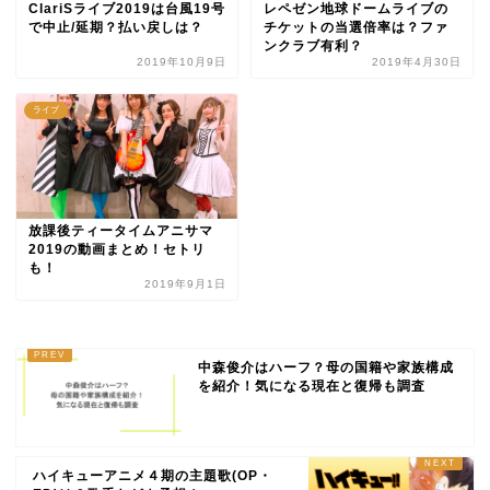
ClariSライブ2019は台風19号
レペゼン地球ドームライブの
で中止/延期？払い戻しは？
チケットの当選倍率は？ファ
ンクラブ有利？
2019年10月9日
2019年4月30日
ライブ
放課後ティータイムアニサマ
2019の動画まとめ！セトリ
も！
2019年9月1日
中森俊介はハーフ？母の国籍や家族構成
を紹介！気になる現在と復帰も調査
ハイキューアニメ４期の主題歌(OP・