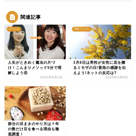
関連記事
イベント
季節イベント
人生がときめく魔法の片づ
3月8日は男性が女性に花を贈
け！こんまりメソッド5分で理
るミモザの日!普段の感謝を伝
解しよう④
えよう!ネットの反応は?
2021年9月2日
2020年3月8日
イベント
節分の豆まきのやり方は？年
の数だけ豆を食べる理由も徹
底調査！