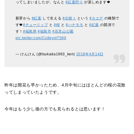
ってしまいましたが、なんと
#紅葉狩り
が楽しめます🍁
新芽から
#紅葉
して生える
#出猩々
という
#カエデ
の種類で
す🍁
#チューリップ
と
#桜
と
#ハナモモ
と
#紅葉
の競演で
す！
#福島県
#福島市
#花見山公園
pic.twitter.com/Co8qvmTS99
— けんけん (@tsukada1963_ken)
2018年4月14日
昨年は開花も早かったため、4月中旬にはほとんどの桜の花散
ってしまっていたようです。
今年はもう少し後の方でも見られるとは思います！