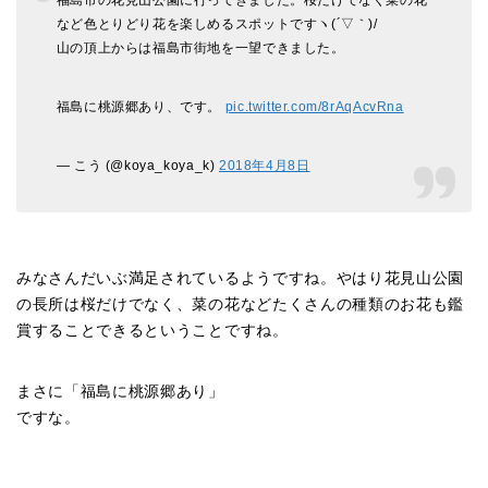
福島市の花見山公園に行ってきました。桜だけでなく菜の花
など色とりどり花を楽しめるスポットですヽ(´▽｀)/
山の頂上からは福島市街地を一望できました。
福島に桃源郷あり、です。
pic.twitter.com/8rAqAcvRna
— こう (@koya_koya_k)
2018年4月8日
みなさんだいぶ満足されているようですね。やはり花見山公園
の長所は桜だけでなく、菜の花などたくさんの種類のお花も鑑
賞することできるということですね。
まさに「福島に桃源郷あり」
ですな。