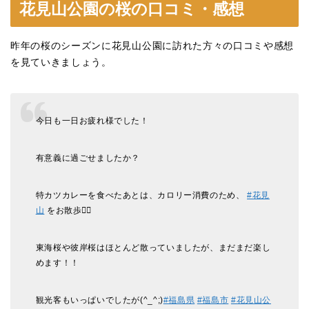
花見山公園の桜の口コミ・感想
昨年の桜のシーズンに花見山公園に訪れた方々の口コミや感想
を見ていきましょう。
今日も一日お疲れ様でした！
有意義に過ごせましたか？
特カツカレーを食べたあとは、カロリー消費のため、
#花見
山
をお散歩🚶‍♀️
東海桜や彼岸桜はほとんど散っていましたが、まだまだ楽し
めます！！
観光客もいっぱいでしたが(^_^;)
#福島県
#福島市
#花見山公