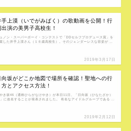
井手上漠（いでがみばく）の歌動画を公開！行
列出演の美男子高校生！
ュノン・スーパーボーイ・コンテストで「DDセルフプロデュース賞」を
賞した井手上漠さん（１６歳高校生）。そのジェンダーレスな容姿が …
2019年3月17日
日向坂がどこか地図で場所を確認！聖地への行
き方とアクセス方法！
やき坂46（通称ひらがなけやき）が本日11日、「日向坂（ひなたざか）
6」に改名することが発表されました。 有名なアイドルグループである …
2019年2月12日