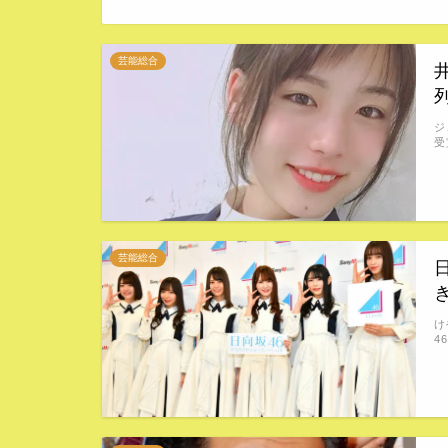
芸能総合
ジ
受
芸能総合
け
4