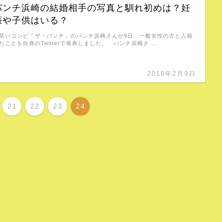
パンチ浜崎の結婚相手の写真と馴れ初めは？妊
娠や子供はいる？
笑いコンビ「ザ・パンチ」のパンチ浜崎さんが9日、一般女性の方と入籍
たことを自身のTwitterで発表しました。 パンチ浜崎さ …
2019年2月9日
21
22
23
24