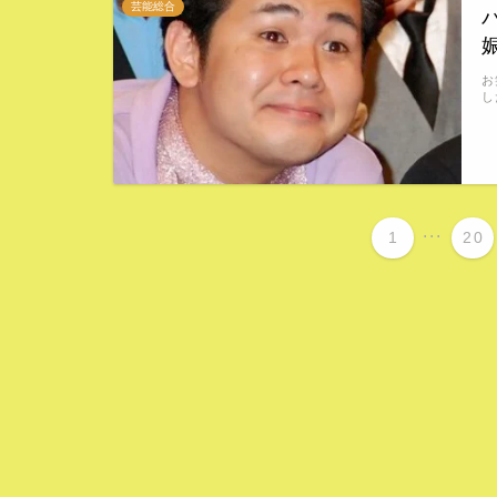
芸能総合
お
し
...
1
20