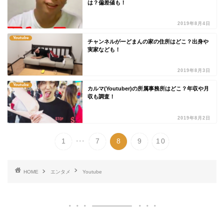
は？偏差値も！
2019年8月4日
Youtube
チャンネルがーどまんの家の住所はどこ？出身や
実家なども！
2019年8月3日
Youtube
カルマ(Youtuber)の所属事務所はどこ？年収や月
収も調査！
2019年8月2日
...
1
7
8
9
10
HOME
エンタメ
Youtube