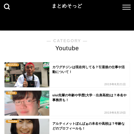
まとめそっど
― CATEGORY ―
Youtube
Youtube
カワグチジンは現在何してる？引退後の仕事や活
動について！
2019年8月21日
TikTok
uiui先輩の年齢や学歴(大学・出身高校)は？本名や
事務所も！
2019年8月19日
Youtube
アルティメットぼんばぁの本名や高校は？年齢な
どのプロフィールも！