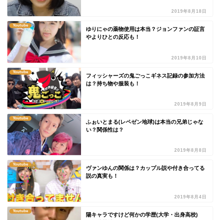
2019年8月18日
Youtube
ゆりにゃの薬物使用は本当？ジョンファンの証言
やよりひとの反応も！
2019年8月10日
Youtube
フィッシャーズの鬼ごっこギネス記録の参加方法
は？持ち物や服装も！
2019年8月9日
Youtube
ふぉいとまる(レペゼン地球)は本当の兄弟じゃな
い？関係性は？
2019年8月8日
Youtube
ヴァンゆんの関係は？カップル説や付き合ってる
説の真実も！
2019年8月4日
Youtube
陽キャラですけど何かの学歴(大学・出身高校)