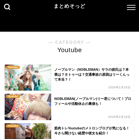
まとめそっど
― CATEGORY ―
Youtube
Youtube
ノーブルマン（NOBLEMAN）サラの彼氏は？本
業は？タトゥーは？交通事故の原因はリーくんっ
て本当？！
2020年2月20日
Youtube
NOBLEMAN(ノーブルマン)リー君について！プロ
フィールや活動休止の裏側も！
2020年2月18日
Youtube
筋肉トレYoutubeのメトロンブログが気になる！
今さら聞けない経歴や彼女を紹介！