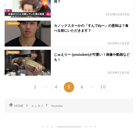
何？
2019年12月16日
Youtube
カノックスターかの「すんでねー」の意味は？食
べる前にいただきます？
2019年11月5日
Youtube
じゅえりー (youtuber)が可愛い！画像や動画など
も！
2019年11月2日
...
...
1
4
5
6
10
HOME
エンタメ
Youtube