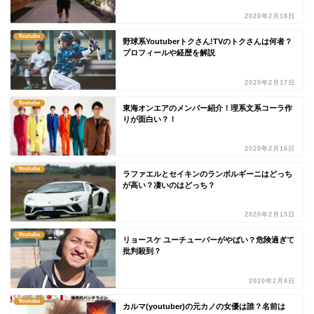
2020年2月18日
Youtube
野球系Youtuberトクさん!TVのトクさんは何者？
プロフィールや経歴を解説
2020年2月17日
Youtube
東海オンエアのメンバー紹介！理系文系コーラ作
りが面白い？！
2020年2月16日
Youtube
ラファエルとセイキンのランボルギーニはどっち
が高い？凄いのはどっち？
2020年2月15日
Youtube
リョースケ ユーチューバーがやばい？危険過ぎて
批判殺到？
2020年2月8日
Youtube
カルマ(youtuber)の元カノの女優は誰？名前は