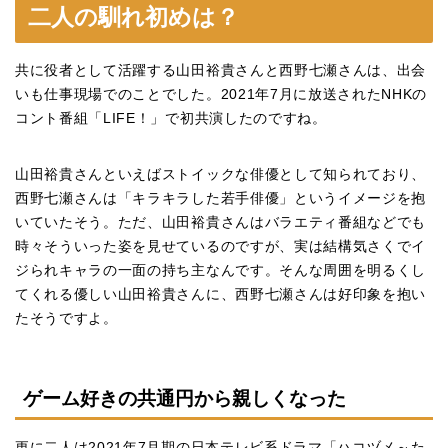
二人の馴れ初めは？
共に役者として活躍する山田裕貴さんと西野七瀬さんは、出会
いも仕事現場でのことでした。2021年7月に放送されたNHKの
コント番組「LIFE！」で初共演したのですね。
山田裕貴さんといえばストイックな俳優として知られており、
西野七瀬さんは「キラキラした若手俳優」というイメージを抱
いていたそう。ただ、山田裕貴さんはバラエティ番組などでも
時々そういった姿を見せているのですが、実は結構気さくでイ
ジられキャラの一面の持ち主なんです。そんな周囲を明るくし
てくれる優しい山田裕貴さんに、西野七瀬さんは好印象を抱い
たそうですよ。
ゲーム好きの共通円から親しくなった
更に二人は2021年7月期の日本テレビ系ドラマ「ハコヅメ～た