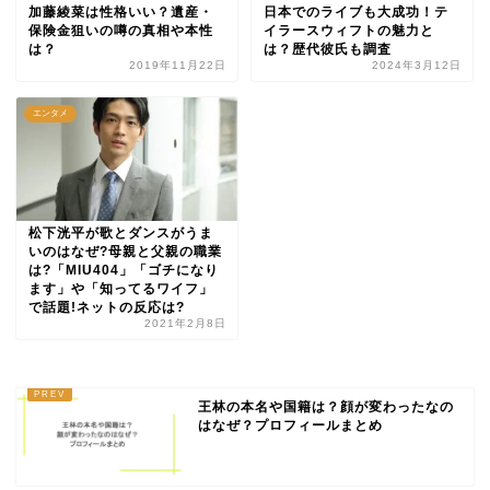
加藤綾菜は性格いい？遺産・
日本でのライブも大成功！テ
保険金狙いの噂の真相や本性
イラースウィフトの魅力と
は？
は？歴代彼氏も調査
2019年11月22日
2024年3月12日
エンタメ
松下洸平が歌とダンスがうま
いのはなぜ?母親と父親の職業
は?「MIU404」「ゴチになり
ます」や「知ってるワイフ」
で話題!ネットの反応は?
2021年2月8日
王林の本名や国籍は？顔が変わったなの
はなぜ？プロフィールまとめ