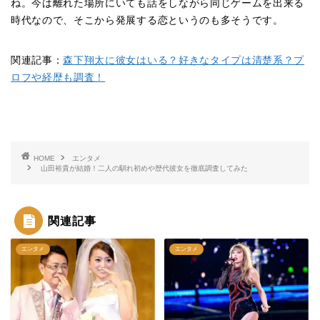
ね。今は離れた場所にいても話をしながら同じゲームを出来る
時代なので、そこから発展する恋というのも多そうです。
関連記事：
森下翔太に彼女はいる？好きなタイプは清楚系？プ
ロフや経歴も調査！
HOME
エンタメ
山田裕貴が結婚！二人の馴れ初めや歴代彼女を徹底調査してみた
関連記事
エンタメ
エンタメ