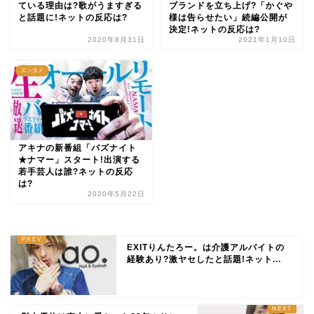
ている理由は?歌がうますぎる
ブランドを立ち上げ?「かぐや
と話題に!ネットの反応は?
様は告らせたい」続編公開が
決定!ネットの反応は?
2020年8月31日
2021年1月10日
エンタメ
アキナの新番組「バズナイト
★ナマー」スタート!出演する
若手芸人は誰?ネットの反応
は?
2020年5月22日
EXITりんたろー。は介護アルバイトの
経験あり?激ヤセしたと話題!ネット...