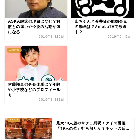
ASKA脱退の理由はなぜ？解
山ちゃんと蒼井優の結婚会見
散との違いや今後の活動が気
の動画は？AmebaTVで放送
になる！
中？
2019年8月25日
2019年6月5日
芸能総合
伊藤翔真の身長体重は？年齢
や小学校などのプロフィール
も！
2019年8月31日
最大20人超のサクラ判明！クイズ番組
「99人の壁」打ち切りか？ネットの反...