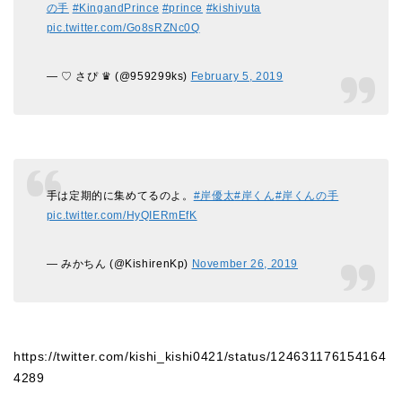
の手
#KingandPrince
#prince
#kishiyuta
pic.twitter.com/Go8sRZNc0Q
— ♡ さぴ ♛︎ (@959299ks)
February 5, 2019
手は定期的に集めてるのよ。
#岸優太
#岸くん
#岸くんの手
pic.twitter.com/HyQIERmEfK
— みかちん (@KishirenKp)
November 26, 2019
https://twitter.com/kishi_kishi0421/status/124631176154164
4289