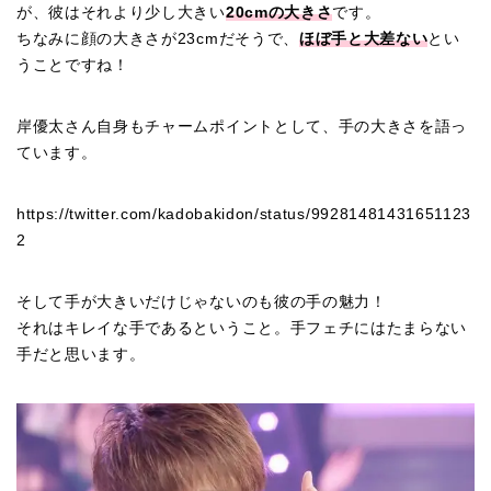
が、彼はそれより少し大きい
20cmの大きさ
です。
ちなみに顔の大きさが23cmだそうで、
ほぼ手と大差ない
とい
うことですね！
岸優太さん自身もチャームポイントとして、手の大きさを語っ
ています。
https://twitter.com/kadobakidon/status/99281481431651123
2
そして手が大きいだけじゃないのも彼の手の魅力！
それはキレイな手であるということ。手フェチにはたまらない
手だと思います。