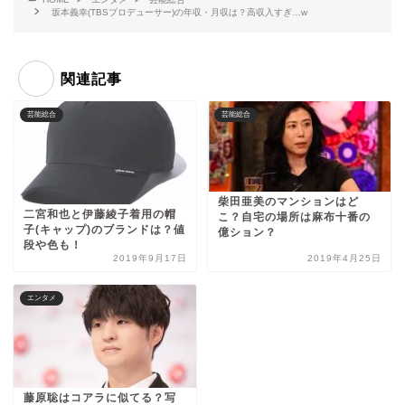
坂本義幸(TBSプロデューサー)の年収・月収は？高収入すぎ…w
関連記事
芸能総合
芸能総合
柴田亜美のマンションはど
二宮和也と伊藤綾子着用の帽
こ？自宅の場所は麻布十番の
子(キャップ)のブランドは？値
億ション？
段や色も！
2019年9月17日
2019年4月25日
エンタメ
藤原聡はコアラに似てる？写