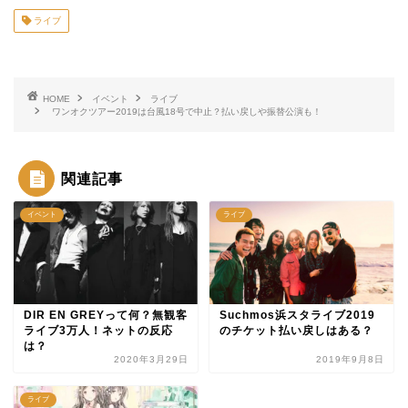
ライブ
HOME
イベント
ライブ
ワンオクツアー2019は台風18号で中止？払い戻しや振替公演も！
関連記事
イベント
ライブ
DIR EN GREYって何？無観客
Suchmos浜スタライブ2019
ライブ3万人！ネットの反応
のチケット払い戻しはある？
は？
2020年3月29日
2019年9月8日
ライブ