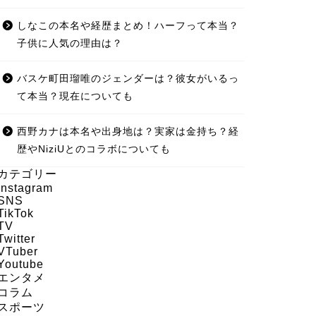
しなこの本名や経歴まとめ！ハーフって本当？
子供に人気の理由は？
バスケ町田瑠唯のジェンダーは？彼女がいるっ
て本当？現在についても
西野カナは本名や出身地は？実家は金持ち？経
歴やNiziUとのコラボについても
カテゴリー
Instagram
SNS
TikTok
TV
Twitter
VTuber
Youtube
エンタメ
コラム
スポーツ