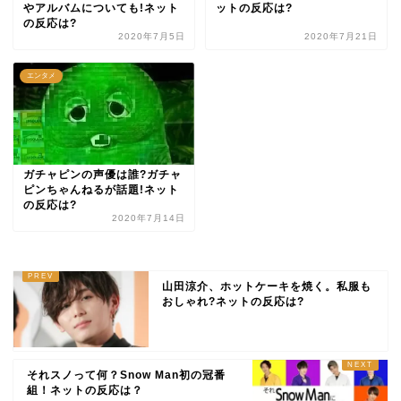
やアルバムについても!ネット
ットの反応は?
の反応は?
2020年7月5日
2020年7月21日
エンタメ
ガチャピンの声優は誰?ガチャ
ピンちゃんねるが話題!ネット
の反応は?
2020年7月14日
山田涼介、ホットケーキを焼く。私服も
おしゃれ?ネットの反応は?
それスノって何？Snow Man初の冠番
組！ネットの反応は？