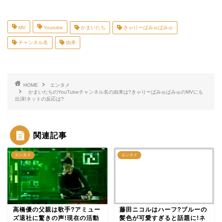
MV
Youtube
かまいたち
きゃりーぱみゅぱみゅ
チャンネル名
由来
HOME
エンタメ
かまいたちのYouTubeチャンネル名の由来は?きゃりーぱみゅぱみゅのMVにも
出演!ネットの反応は?
関連記事
エンタメ
エンタメ
高橋優の父親は歌手?アミュー
藤田ニコルはハーフ?ブルーの
ズ退社に驚きの声!現在の活動
髪色が可愛すぎると話題に!ネ