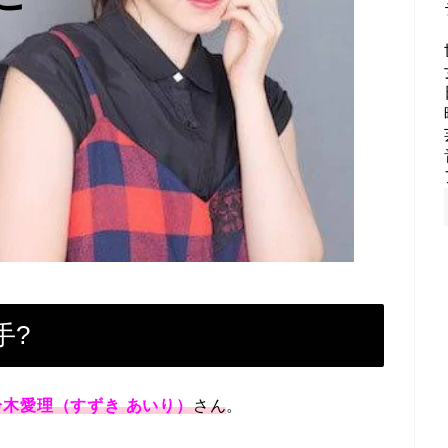
手?
鈴木愛理（すずき あいり）
さん
。