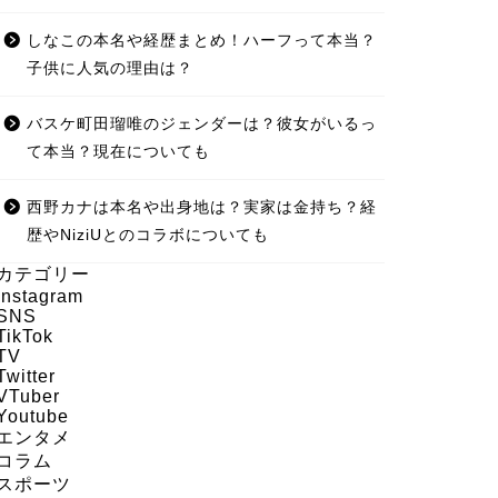
しなこの本名や経歴まとめ！ハーフって本当？
子供に人気の理由は？
バスケ町田瑠唯のジェンダーは？彼女がいるっ
て本当？現在についても
西野カナは本名や出身地は？実家は金持ち？経
歴やNiziUとのコラボについても
カテゴリー
Instagram
SNS
TikTok
TV
Twitter
VTuber
Youtube
エンタメ
コラム
スポーツ