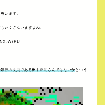
と思います。
方もたくさんいますよね。
Ns1NXpW7RU
FJ銀行の役員である田中正明さんではないか
という