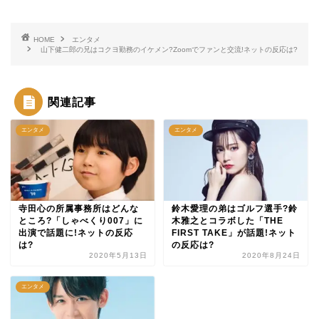
HOME
エンタメ
山下健二郎の兄はコクヨ勤務のイケメン?Zoomでファンと交流!ネットの反応は?
関連記事
エンタメ
エンタメ
寺田心の所属事務所はどんな
鈴木愛理の弟はゴルフ選手?鈴
ところ?「しゃべくり007」に
木雅之とコラボした「THE
出演で話題に!ネットの反応
FIRST TAKE」が話題!ネット
は?
の反応は?
2020年5月13日
2020年8月24日
エンタメ