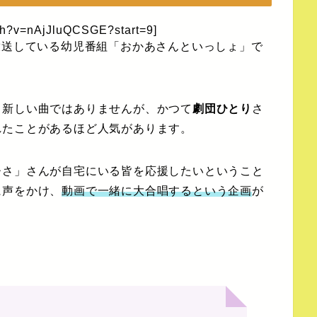
tch?v=nAjJluQCSGE?start=9]
放送している幼児番組「おかあさんといっしょ」で
、新しい曲ではありませんが、かつて
劇団ひとり
さ
れたことがあるほど人気があります。
ひさ」さんが自宅にいる皆を応援したいということ
に声をかけ、
動画で一緒に大合唱するという企画
が
。