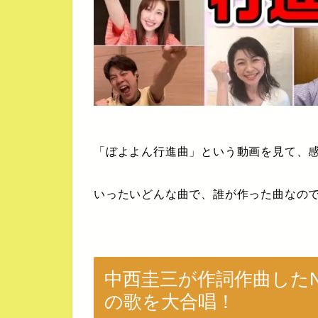
「ぼよよん行進曲」という動画を見て、
いったいどんな曲で、誰が作った曲なの
中西圭三が作詞作曲した
の歌を大合唱！