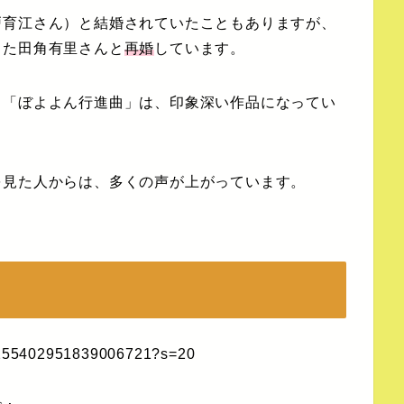
戸育江さん）と結婚されていたこともありますが、
した田角有里さんと
再婚
しています。
も「ぼよよん行進曲」は、印象深い作品になってい
を見た人からは、多くの声が上がっています。
s/1255402951839006721?s=20