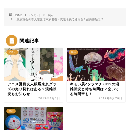
HOME
イベント
展示
嵐展覧会の本人確認は家族名義・友達名義で通れる？必要書類は？
関連記事
アニメ
展示
アニメ夏目友人帳展東京グッ
キモい展2ソラマチ2019の混
ズの売り切れはある？混雑状
雑状況と待ち時間は？空いて
況もお知らせ！
る時間帯も！
2019年4月3日
2019年6月26日
展示