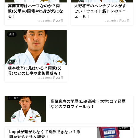
高藤直寿はハーフなのか？両
大野将平のベンチプレスがす
親(父母)の国籍や出身が気にな
ごい！ウェイト筋トレのメニ
る！
ューも！
2019年8月22日
2019年8月22日
柔道
橋本壮市に兄はいる？両親(父
母)などの仕事や家族構成も！
2019年8月23日
高藤直寿の学歴(出身高校・大学)は？経歴
などのプロフィールも！
Loppiが繋がらなくて発券できない？原
因や対処方法を調査！