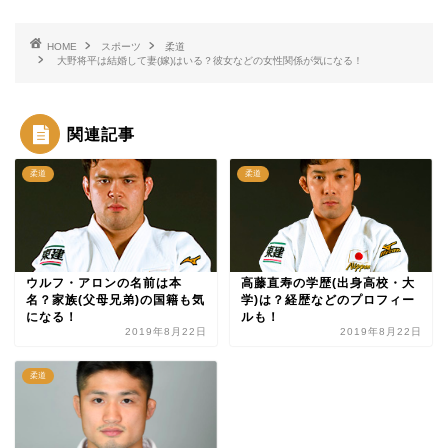
HOME
スポーツ
柔道
大野将平は結婚して妻(嫁)はいる？彼女などの女性関係が気になる！
関連記事
柔道
柔道
ウルフ・アロンの名前は本
高藤直寿の学歴(出身高校・大
名？家族(父母兄弟)の国籍も気
学)は？経歴などのプロフィー
になる！
ルも！
2019年8月22日
2019年8月22日
柔道