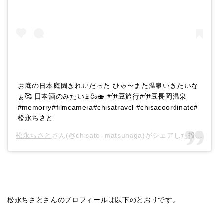
お庭の日本庭園きれいだった ひゃ〜また温泉いきたいな
ぁ🥰 日本酒のみたい♨️🍶🍣 #伊豆旅行#伊豆長岡温泉
#memorry#filmcamera#chisatravel #chisacoordinate#
松永ちさと
松永ちさと
さん(@chisato_matsunaga)がシェアした投稿 –
2
松永ちさとさんのプロフィールは以下のとおりです。