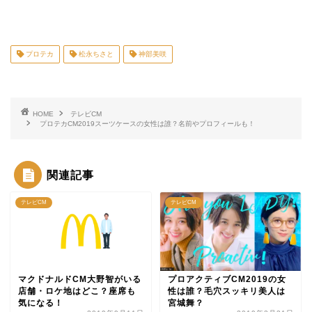
プロテカ
松永ちさと
神部美咲
HOME
テレビCM
プロテカCM2019スーツケースの女性は誰？名前やプロフィールも！
関連記事
テレビCM
テレビCM
マクドナルドCM大野智がいる
プロアクティブCM2019の女
店舗・ロケ地はどこ？座席も
性は誰？毛穴スッキリ美人は
気になる！
宮城舞？