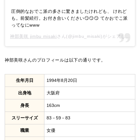
圧倒的なおでこ派の多さに驚きましたけれども、 けれど
も。前髪続行。お付き合いください😏😏😏 てかおでこ派
ってなにwww
神部美咲 jimbu misaki
さん(@jimbu_misaki)がシェアした投稿 –
神部美咲さんのプロフィールは以下の通りです。
生年月日
1994年8月20日
出身地
大阪府
身長
163cm
スリーサイズ
83－59－83
職業
女優