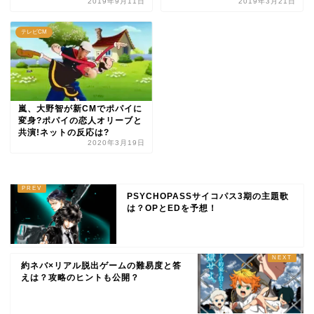
2019年9月11日
2019年3月21日
テレビCM
嵐、大野智が新CMでポパイに
変身?ポパイの恋人オリーブと
共演!ネットの反応は?
2020年3月19日
PSYCHOPASSサイコパス3期の主題歌
は？OPとEDを予想！
約ネバ×リアル脱出ゲームの難易度と答
えは？攻略のヒントも公開？